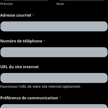
Prénom
Nom
t
Adresse courriel
*
é
l
é
p
h
o
Numéro de téléphone
*
n
e
*
n
o
u
URL du site internet
s
Fournissez l'URL de votre site internet (optionnel).
Préférence de communication
*