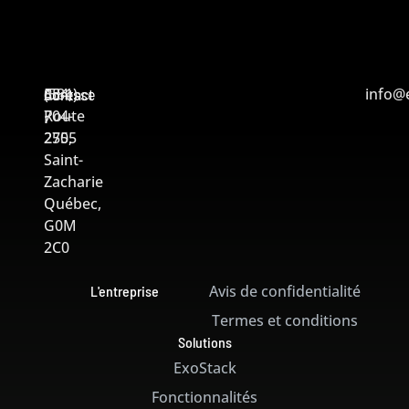
Adresse
554,
Contact
(581)
info@
Route
704-
:
:
275,
2505
Saint-
Zacharie
Québec,
G0M
2C0
Avis de confidentialité
L'entreprise
Termes et conditions
Solutions
ExoStack
Fonctionnalités